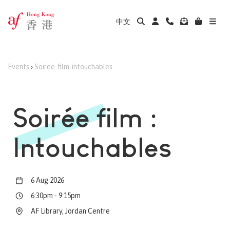
中文
Events
›
Soiree-film-intouchables
Soirée film :
Intouchables
6 Aug 2026
6:30pm
-
9:15pm
AF Library, Jordan Centre