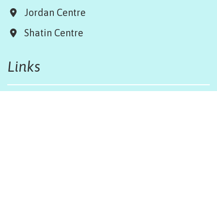
Jordan Centre
Shatin Centre
Links
Board & Team
Terms & Conditions
Weather Regulations
Job Opportunities
Sitemap
Get in touch