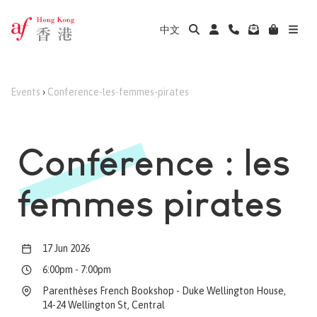
中文
Events
›
Conference-les-femmes-pirates
Conférence : les
femmes pirates
17 Jun 2026
6:00pm
-
7:00pm
Parenthèses French Bookshop - Duke Wellington House,
14-24 Wellington St, Central